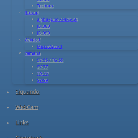
Technox
Roland
alpha-Juno / MKS-50
JD-800
JD-990
Waldorf
MicroWave 1
Yamaha
SY-55 / TG-55
SY-77
TG-77
SY-99
Siquando
WebCam
Links
Gästebuch