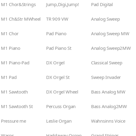
M1 Chor&Strings
Jump,Digi,Jump!
Pad Digital
M1 Ch&Str MWheel
TR 909 VW
Analog Sweep
M1 Chor
Pad Piano
Analog Sweep MW
M1 Piano
Pad Piano St
Analog Sweep2MW
M1 Piano-Pad
DX Orgel
Classical Sweep
M1 Pad
DX Orgel St
Sweep Invader
M1 Sawtooth
DX Orgel Wheel
Bass Analog MW
M1 Sawtooth St
Percuss Organ
Bass Analog2MW
Pressure me
Leslie Organ
Wahnsinns Voice
Warps
Haddaway Organ
Grand Strings