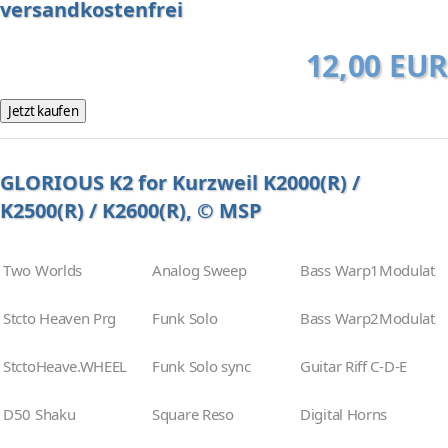
versandkostenfrei
12,00 EUR
GLORIOUS K2 for Kurzweil K2000(R) /
K2500(R) / K2600(R), © MSP
Two Worlds
Analog Sweep
Bass Warp1Modulat
Stcto Heaven Prg
Funk Solo
Bass Warp2Modulat
StctoHeave.WHEEL
Funk Solo sync
Guitar Riff C-D-E
D50 Shaku
Square Reso
Digital Horns