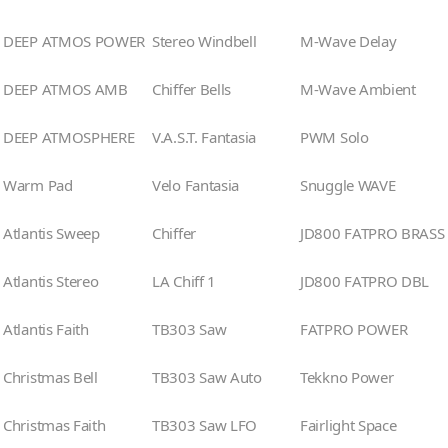
DEEP ATMOS POWER
Stereo Windbell
M-Wave Delay
DEEP ATMOS AMB
Chiffer Bells
M-Wave Ambient
DEEP ATMOSPHERE
V.A.S.T. Fantasia
PWM Solo
Warm Pad
Velo Fantasia
Snuggle WAVE
Atlantis Sweep
Chiffer
JD800 FATPRO BRASS
Atlantis Stereo
LA Chiff 1
JD800 FATPRO DBL
Atlantis Faith
TB303 Saw
FATPRO POWER
Christmas Bell
TB303 Saw Auto
Tekkno Power
Christmas Faith
TB303 Saw LFO
Fairlight Space