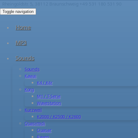
Rheingoldstr. 5, 38112 Braunschweig
+49 531 180 531 90
Toggle navigation
Home
MP3
Sounds
Sounds
Kawai
K4 / K4r
Korg
M1 / T-Serie
Wavestation
Kurzweil
K2000 / K2500 / K2600
Quasimidi
Quasar
Raven