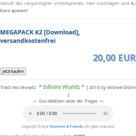
Genuß des vergünstigten Vorteilspreises. Hier zuschlagen und
4,-
Euro sparen!
MEGAPACK K2 [Download],
versandkostenfrei
20,00 EUR
* Infinite Worlds *
Track des Monats:
[ 2018 by Michael Böhm
]
— Das Mädchen unter der Treppe —
Copyright © by
V. Warmers & Friends
. All rights reserved.
Copyright 2016 Pro Skew Layout by
KARO