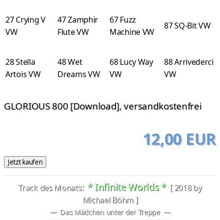
27 Crying V
47 Zamphir
67 Fuzz
87 SQ-Bit VW
VW
Flute VW
Machine VW
28 Stella
48 Wet
68 Lucy Way
88 Arrivederci
Artois VW
Dreams VW
VW
VW
GLORIOUS 800 [Download], versandkostenfrei
12,00 EUR
* Infinite Worlds *
Track des Monats:
[ 2018 by
Michael Böhm ]
— Das Mädchen unter der Treppe —