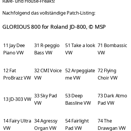
Rave- und House-Freaks!
Nachfolgend das vollständige Patch-Listing:
GLORIOUS 800 for Roland JD-800, © MSP
11 Jay Dee
31 R-peggio
51 Take a look
71 Bombassic
Piano VW
Bass VW
VW
VW
12 Fat
32 CMI Voice
52 Arpeggiate
72 Flying
ProBrazz VW
VW
me VW
Choir VW
33 Sky Pad
53 Deep
73 Dark Atmo
13 JD-303 VW
VW
Bassline VW
Pad VW
14 Fairy Ultra
34 Agressy
54 Fairlight
74 The
VW
Organ VW
Pad VW
Drawgan VW