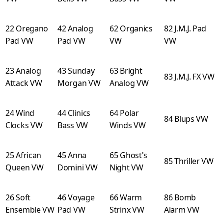
22 Oregano
42 Analog
62 Organics
82 J.M.J. Pad
Pad VW
Pad VW
VW
VW
23 Analog
43 Sunday
63 Bright
83 J.M.J. FX VW
Attack VW
Morgan VW
Analog VW
24 Wind
44 Clinics
64 Polar
84 Blups VW
Clocks VW
Bass VW
Winds VW
25 African
45 Anna
65 Ghost's
85 Thriller VW
Queen VW
Domini VW
Night VW
26 Soft
46 Voyage
66 Warm
86 Bomb
Ensemble VW
Pad VW
Strinx VW
Alarm VW