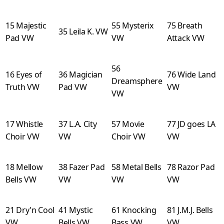
15 Majestic
55 Mysterix
75 Breath
35 Leila K. VW
Pad VW
VW
Attack VW
56
16 Eyes of
36 Magician
76 Wide Land
Dreamsphere
Truth VW
Pad VW
VW
VW
17 Whistle
37 L.A. City
57 Movie
77 JD goes LA
Choir VW
VW
Choir VW
VW
18 Mellow
38 Fazer Pad
58 Metal Bells
78 Razor Pad
Bells VW
VW
VW
VW
21 Dry'n Cool
41 Mystic
61 Knocking
81 J.M.J. Bells
VW
Bells VW
Bass VW
VW