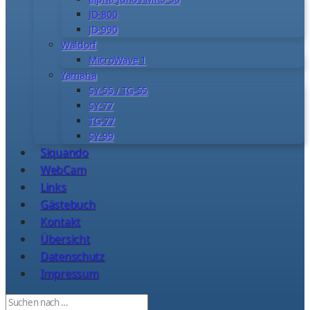
JD-800
JD-990
Waldorf
MicroWave 1
Yamaha
SY-55 / TG-55
SY-77
TG-77
SY-99
Siquando
WebCam
Links
Gästebuch
Kontakt
Übersicht
Datenschutz
Impressum