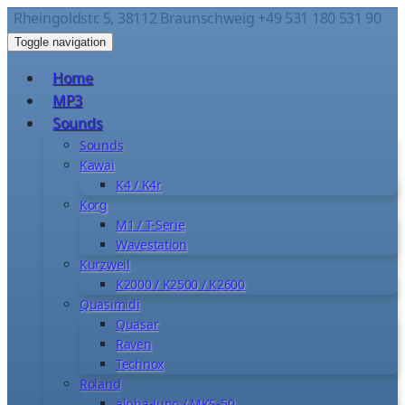
Rheingoldstr. 5, 38112 Braunschweig
+49 531 180 531 90
Toggle navigation
Home
MP3
Sounds
Sounds
Kawai
K4 / K4r
Korg
M1 / T-Serie
Wavestation
Kurzweil
K2000 / K2500 / K2600
Quasimidi
Quasar
Raven
Technox
Roland
alpha-Juno / MKS-50