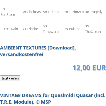
18
38 ClackBas
58 Heb'ab !
78 TurboArp
98 Tragedy
SunStorm
59
99
19 Ice Rain
39 Eriador
79 Pulstar
Timewarp
TheOcean
AMBIENT TEXTURES [Download],
versandkostenfrei
12,00 EUR
VINTAGE DREAMS for Quasimidi Quasar (incl.
T.R.E. Module), © MSP