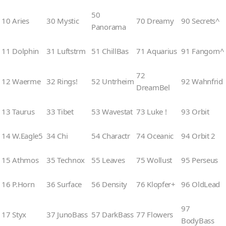
50
10 Aries
30 Mystic
70 Dreamy
90 Secrets^
Panorama
11 Dolphin
31 Luftstrm
51 ChillBas
71 Aquarius
91 Fangorn^
72
12 Waerme
32 Rings!
52 Untrheim
92 Wahnfrid
DreamBel
13 Taurus
33 Tibet
53 Wavestat
73 Luke !
93 Orbit
14 W.Eagle5
34 Chi
54 Charactr
74 Oceanic
94 Orbit 2
15 Athmos
35 Technox
55 Leaves
75 Wollust
95 Perseus
16 P.Horn
36 Surface
56 Density
76 Klopfer+
96 OldLead
97
17 Styx
37 JunoBass
57 DarkBass
77 Flowers
BodyBass