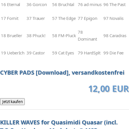
16 Eternal
36 Gorcon
56 Bruchtal
76 ad minus
96 The Past
17 Fornit
37 Trauer
57 The Edge
77 Epigon
97 Novalis
78
18 Brueller
38 Phuck!
58 FM-Pluck
98 Caradras
Dominant
19 UeberIch
39 Castor
59 Cat Eyes
79 HardSplt
99 Die Fee
CYBER PADS [Download], versandkostenfrei
12,00 EUR
KILLER WAVES for Quasimidi Quasar (incl.