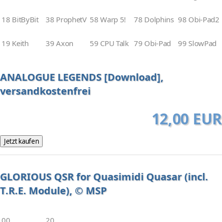
18 BitByBit
38 ProphetV
58 Warp 5!
78 Dolphins
98 Obi-Pad2
19 Keith
39 Axon
59 CPU Talk
79 Obi-Pad
99 SlowPad
ANALOGUE LEGENDS [Download],
versandkostenfrei
12,00 EUR
GLORIOUS QSR for Quasimidi Quasar (incl.
T.R.E. Module), © MSP
00
20