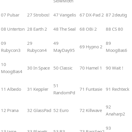
SlowMotn
07 Pulsar
27 Strobos!
47 Vangelis
67 DX-Pad 2
87 2deutig
08 Unterton
28 Earth 2
48 The Seal
68 OBi 2
88 CS 80
09
29
49
89
69 Hypno 2
Rubycon3
Rubycon4
MayDay95
MoogBas6
10
30 In Space
50 Classic
70 Hamel 1
90 Wait !
MoogBas4
51
11 Albedo
31 Keppler
71 Funtasie
91 Rechteck
RandomPd
92
12 Prana
32 GlassPad
52 Euro
72 Killwave
Anaharp2
93
13 Jarre
33 Planets
53 B3
73 BassSeq2