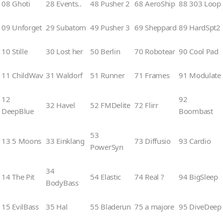
08 Ghoti
28 Events..
48 Pusher 2
68 AeroShip
88 303 Loop
09 Unforget
29 Subatom
49 Pusher 3
69 Sheppard
89 HardSpt2
10 Stille
30 Lost her
50 Berlin
70 Robotear
90 Cool Pad
11 ChildWav
31 Waldorf
51 Runner
71 Frames
91 Modulate
12
92
32 Havel
52 FMDelite
72 Flirr
DeepBlue
Boombast
53
13 5 Moons
33 Einklang
73 Diffusio
93 Cardio
PowerSyn
34
14 The Pit
54 Elastic
74 Real ?
94 BigSleep
BodyBass
15 EvilBass
35 Hal
55 Bladerun
75 a majore
95 DiveDeep