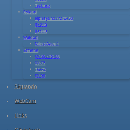
Technox
Roland
alpha-Juno / MKS-50
JD-800
JD-990
Waldorf
MicroWave 1
Yamaha
SY-55 / TG-55
SY-77
TG-77
SY-99
Siquando
WebCam
Links
Gästebuch