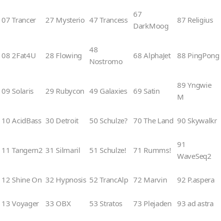
67
07 Trancer
27 Mysterio
47 Trancess
87 Religius
DarkMoog
48
08 2Fat4U
28 Flowing
68 AlphaJet
88 PingPong
Nostromo
89 Yngwie
09 Solaris
29 Rubycon
49 Galaxies
69 Satin
M
10 AcidBass
30 Detroit
50 Schulze?
70 The Land
90 Skywalkr
91
11 Tangern2
31 Silmaril
51 Schulze!
71 Rumms!
WaveSeq2
12 Shine On
32 Hypnosis
52 TrancAlp
72 Marvin
92 P.aspera
13 Voyager
33 OBX
53 Stratos
73 Plejaden
93 ad astra