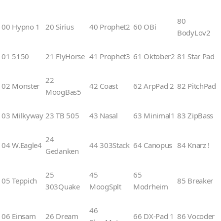
80
00 Hypno 1
20 Sirius
40 Prophet2
60 OBi
BodyLov2
01 5150
21 FlyHorse
41 Prophet3
61 Oktober2
81 Star Pad
22
02 Monster
42 Coast
62 ArpPad 2
82 PitchPad
MoogBas5
03 Milkyway
23 TB 505
43 Nasal
63 Minimal1
83 ZipBass
24
04 W.Eagle4
44 303Stack
64 Canopus
84 Knarz !
Gedanken
25
45
65
05 Teppich
85 Breaker
303Quake
MoogSplt
Modrheim
46
06 Einsam
26 Dream
66 DX-Pad 1
86 Vocoder