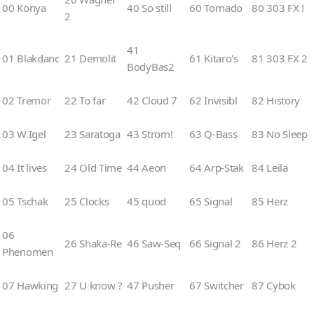
00 Konya
40 So still
60 Tornado
80 303 FX !
2
41
01 Blakdanc
21 Demolit
61 Kitaro's
81 303 FX 2
BodyBas2
02 Tremor
22 To far
42 Cloud 7
62 Invisibl
82 History
03 W.Igel
23 Saratoga
43 Strom!
63 Q-Bass
83 No Sleep
04 It lives
24 Old Time
44 Aeon
64 Arp-Stak
84 Leila
05 Tschak
25 Clocks
45 quod
65 Signal
85 Herz
06
26 Shaka-Re
46 Saw-Seq
66 Signal 2
86 Herz 2
Phenomen
07 Hawking
27 U know ?
47 Pusher
67 Switcher
87 Cybok