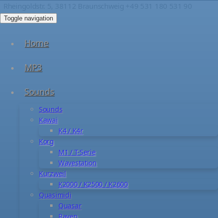
Rheingoldstr. 5, 38112 Braunschweig
+49 531 180 531 90
Toggle navigation
Home
MP3
Sounds
Sounds
Kawai
K4 / K4r
Korg
M1 / T-Serie
Wavestation
Kurzweil
K2000 / K2500 / K2600
Quasimidi
Quasar
Raven