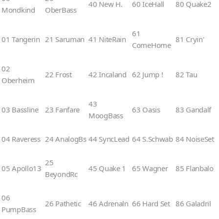
40 New H.
60 IceHall
80 Quake2
Mondkind
OberBass
61
01 Tangerin
21 Saruman
41 NiteRain
81 Cryin'
ComeHome
02
22 Frost
42 Incaland
62 Jump !
82 Tau
Oberheim
43
03 Bassline
23 Fanfare
63 Oasis
83 Gandalf
MoogBass
04 Raveress
24 AnalogBs
44 SyncLead
64 S.Schwab
84 NoiseSet
25
05 Apollo13
45 Quake 1
65 Wagner
85 Flanbalo
BeyondRc
06
26 Pathetic
46 Adrenaln
66 Hard Set
86 Galadril
PumpBass