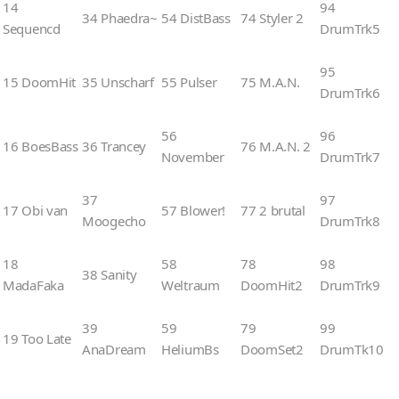
14
94
34 Phaedra~
54 DistBass
74 Styler 2
Sequencd
DrumTrk5
95
15 DoomHit
35 Unscharf
55 Pulser
75 M.A.N.
DrumTrk6
56
96
16 BoesBass
36 Trancey
76 M.A.N. 2
November
DrumTrk7
37
97
17 Obi van
57 Blower!
77 2 brutal
Moogecho
DrumTrk8
18
58
78
98
38 Sanity
MadaFaka
Weltraum
DoomHit2
DrumTrk9
39
59
79
99
19 Too Late
AnaDream
HeliumBs
DoomSet2
DrumTk10