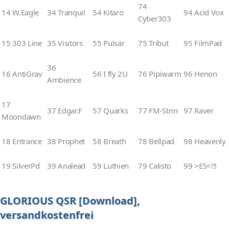
74
14 W.Eagle
34 Tranquil
54 Kitaro
94 Acid Vox
Cyber303
15 303 Line
35 Visitors
55 Pulsar
75 Tribut
95 FilmPad
36
16 AntiGrav
56 I fly 2U
76 Pipiwarm
96 Henon
Ambience
17
37 Edgar.F
57 Quarks
77 FM-Strin
97 Raver
Moondawn
18 Entrance
38 Prophet
58 Breath
78 Bellpad
98 Heavenly
19 SilverPd
39 Analead
59 Luthien
79 Calisto
99 >ES<!!!
GLORIOUS QSR [Download],
versandkostenfrei