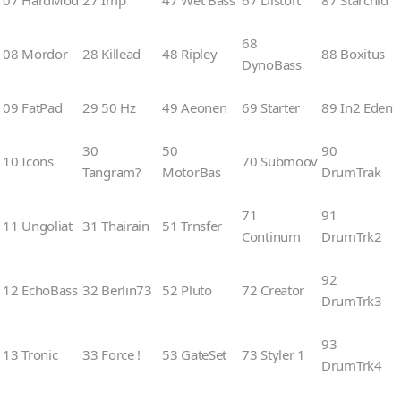
68
08 Mordor
28 Killead
48 Ripley
88 Boxitus
DynoBass
09 FatPad
29 50 Hz
49 Aeonen
69 Starter
89 In2 Eden
30
50
90
10 Icons
70 Submoov
Tangram?
MotorBas
DrumTrak
71
91
11 Ungoliat
31 Thairain
51 Trnsfer
Continum
DrumTrk2
92
12 EchoBass
32 Berlin73
52 Pluto
72 Creator
DrumTrk3
93
13 Tronic
33 Force !
53 GateSet
73 Styler 1
DrumTrk4