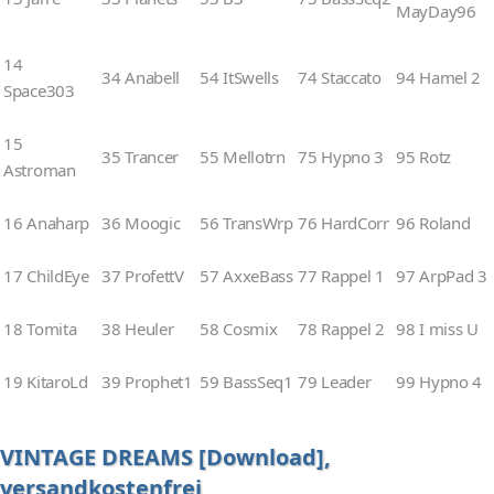
MayDay96
14
34 Anabell
54 ItSwells
74 Staccato
94 Hamel 2
Space303
15
35 Trancer
55 Mellotrn
75 Hypno 3
95 Rotz
Astroman
16 Anaharp
36 Moogic
56 TransWrp
76 HardCorr
96 Roland
17 ChildEye
37 ProfettV
57 AxxeBass
77 Rappel 1
97 ArpPad 3
18 Tomita
38 Heuler
58 Cosmix
78 Rappel 2
98 I miss U
19 KitaroLd
39 Prophet1
59 BassSeq1
79 Leader
99 Hypno 4
VINTAGE DREAMS [Download],
versandkostenfrei