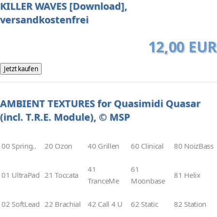
KILLER WAVES [Download],
versandkostenfrei
12,00 EUR
AMBIENT TEXTURES for Quasimidi Quasar
(incl. T.R.E. Module), © MSP
00 Spring..
20 Ozon
40 Grillen
60 Clinical
80 NoizBass
41
61
01 UltraPad
21 Toccata
81 Helix
TranceMe
Moonbase
02 SoftLead
22 Brachial
42 Call 4 U
62 Static
82 Station