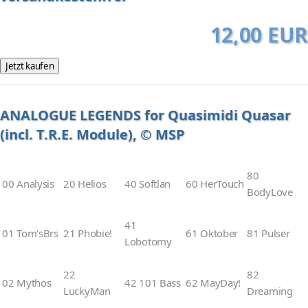
12,00 EUR
ANALOGUE LEGENDS for Quasimidi Quasar
(incl. T.R.E. Module), © MSP
80
00 Analysis
20 Helios
40 Softlan
60 HerTouch
BodyLove
41
01 Tom'sBrs
21 Phobie!
61 Oktober
81 Pulser
Lobotomy
22
82
02 Mythos
42 101 Bass
62 MayDay!
LuckyMan
Dreaming