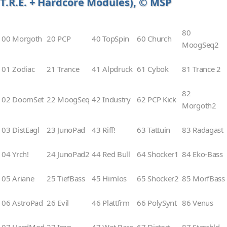
T.R.E. + Hardcore Modules), © MSP
80
00 Morgoth
20 PCP
40 TopSpin
60 Church
MoogSeq2
01 Zodiac
21 Trance
41 Alpdruck
61 Cybok
81 Trance 2
82
02 DoomSet
22 MoogSeq
42 Industry
62 PCP Kick
Morgoth2
03 DistEagl
23 JunoPad
43 Riff!
63 Tattuin
83 Radagast
04 Yrch!
24 JunoPad2
44 Red Bull
64 Shocker1
84 Eko-Bass
05 Ariane
25 TiefBass
45 Hirnlos
65 Shocker2
85 MorfBass
06 AstroPad
26 Evil
46 Plattfrm
66 PolySynt
86 Venus
07 HardMod
27 Imp
47 Wet Bass
67 Distort
87 Starchld