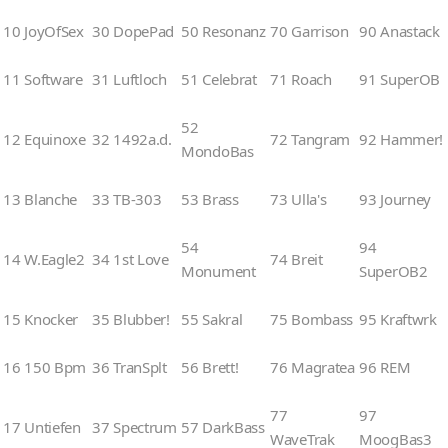
10 JoyOfSex
30 DopePad
50 Resonanz
70 Garrison
90 Anastack
11 Software
31 Luftloch
51 Celebrat
71 Roach
91 SuperOB
52
12 Equinoxe
32 1492a.d.
72 Tangram
92 Hammer!
MondoBas
13 Blanche
33 TB-303
53 Brass
73 Ulla's
93 Journey
54
94
14 W.Eagle2
34 1st Love
74 Breit
Monument
SuperOB2
15 Knocker
35 Blubber!
55 Sakral
75 Bombass
95 Kraftwrk
16 150 Bpm
36 TranSplt
56 Brett!
76 Magratea
96 REM
77
97
17 Untiefen
37 Spectrum
57 DarkBass
WaveTrak
MoogBas3